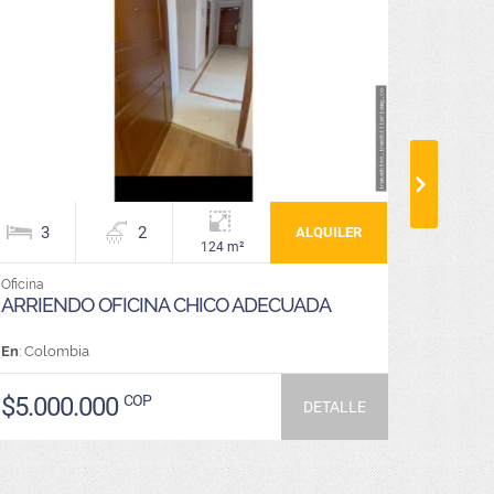
3
2
2
ALQUILER
124 m²
Oficina
Apartame
ARRIENDO OFICINA CHICO ADECUADA
APART
SIERRA
En
: Colombia
En
: Colo
$5.000.000
COP
$695
DETALLE