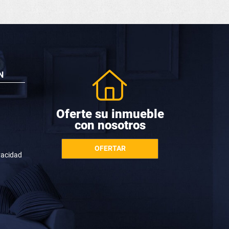
N
Oferte su inmueble
con nosotros
OFERTAR
ivacidad