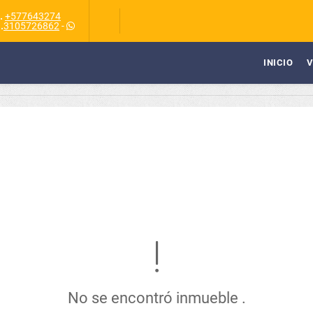
.
+577643274
Select Language
▼
.
3105726862
-
INICIO
V
No se encontró inmueble .