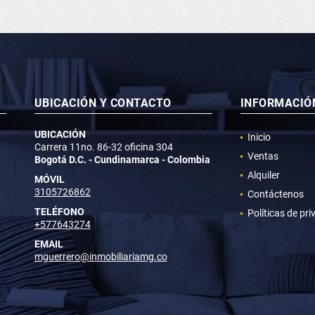
UBICACIÓN Y CONTACTO
INFORMACIÓ
UBICACIÓN
Inicio
Carrera 11no. 86-32 oficina 304
Ventas
Bogotá D.C. - Cundinamarca - Colombia
Alquiler
MÓVIL
3105726862
Contáctenos
TELÉFONO
Políticas de pr
+577643274
EMAIL
mguerrero@inmobiliariamg.co