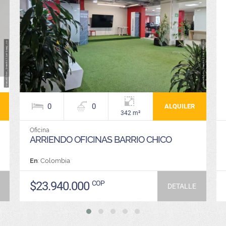
0
0
ALQUILER
342 m²
Oficina
ARRIENDO OFICINAS BARRIO CHICO
En
: Colombia
$23.940.000
COP
DETALLE