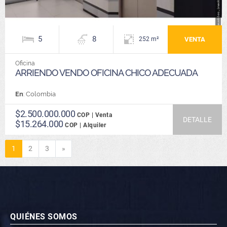
5
8
VENTA
252 m²
Oficina
ARRIENDO VENDO OFICINA CHICO ADECUADA
En
: Colombia
$2.500.000.000
COP | Venta
DETALLE
$15.264.000
COP | Alquiler
Siguiente
1
2
3
»
QUIÉNES SOMOS