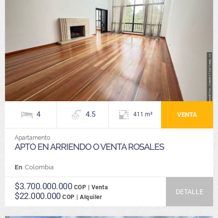
4
4.5
VENTA
411 m²
Apartamento
APTO EN ARRIENDO O VENTA ROSALES
En
: Colombia
$3.700.000.000
COP | Venta
DETALLE
$22.000.000
COP | Alquiler