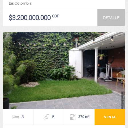
En
: Colombia
$3.200.000.000
COP
DETALLE
3
5
VENTA
370 m²