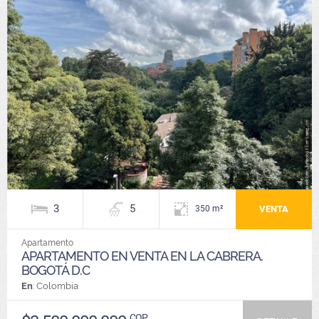
3
5
VENTA
350 m²
Apartamento
APARTAMENTO EN VENTA EN LA CABRERA.
BOGOTÁ D.C
En
: Colombia
COP