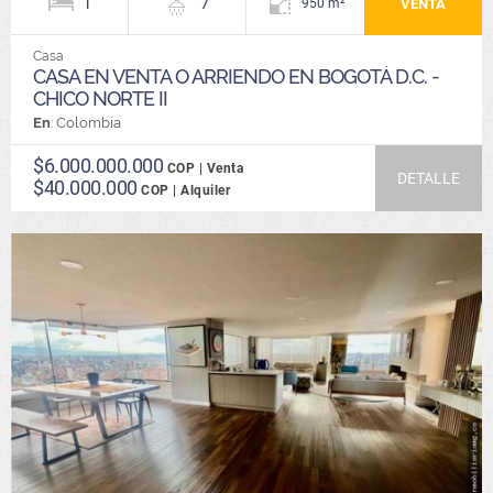
1
7
VENTA
950 m²
Casa
CASA EN VENTA O ARRIENDO EN BOGOTÁ D.C. -
CHICO NORTE II
En
: Colombia
$6.000.000.000
COP | Venta
DETALLE
$40.000.000
COP | Alquiler