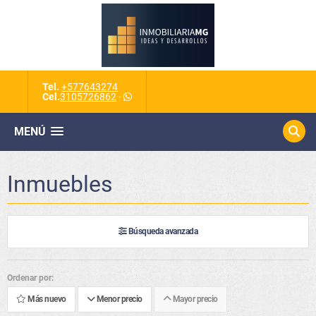
Tel.
+577643274
Cel.
3105726862
-
MENÚ
Inmuebles
Búsqueda avanzada
Ordenar por:
Más nuevo
Menor precio
Mayor precio