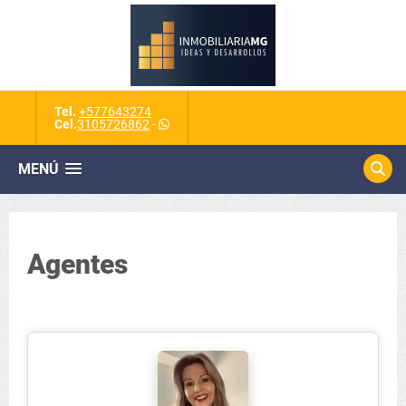
Tel.
+577643274
Cel.
3105726862
-
MENÚ
Agentes