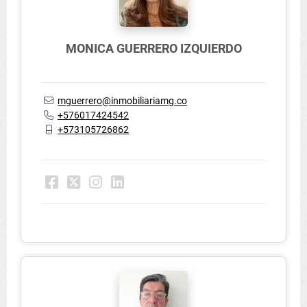
MONICA GUERRERO IZQUIERDO
mguerrero@inmobiliariamg.co
+576017424542
+573105726862