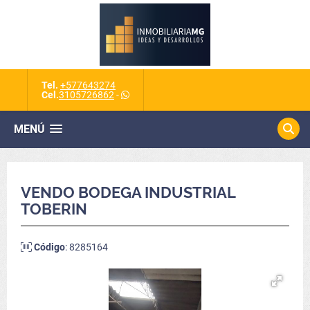
Tel.
+577643274
Cel.
3105726862
-
MENÚ
VENDO BODEGA INDUSTRIAL
TOBERIN
Código
: 8285164