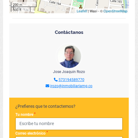
200 m
500 ft
Leaflet
| Wasi - ©
OpenStreetMap
Contáctanos
Jose Joaquin Rozo
573194589770
jrozo@inmobiliariamg.co
¿Prefieres que te contactemos?
*
Tu nombre
*
Correo electrónico