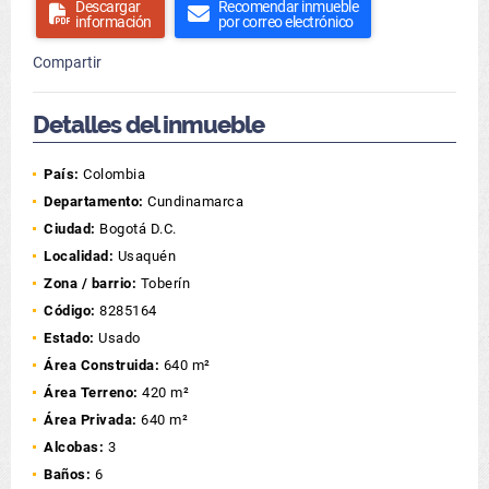
Descargar
Recomendar inmueble
información
por correo electrónico
Compartir
Detalles del inmueble
País:
Colombia
Departamento:
Cundinamarca
Ciudad:
Bogotá D.C.
Localidad:
Usaquén
Zona / barrio:
Toberín
Código:
8285164
Estado:
Usado
Área Construida:
640 m²
Área Terreno:
420 m²
Área Privada:
640 m²
Alcobas:
3
Baños:
6