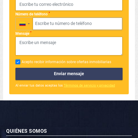
*
Número de teléfono
▼
*
Mensaje
Acepto recibir información sobre ofertas inmobiliarias
Enviar mensaje
Al enviar tus datos aceptas los
Términos de servicio y privacidad
QUIÉNES SOMOS