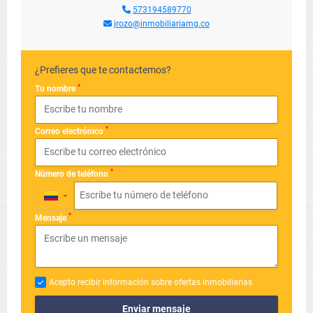
573194589770
jrozo@inmobiliariamg.co
¿Prefieres que te contactemos?
*
Tu nombre
*
Correo electrónico
*
Número de teléfono
▼
*
Mensaje
Acepto recibir información sobre ofertas inmobiliarias
Enviar mensaje