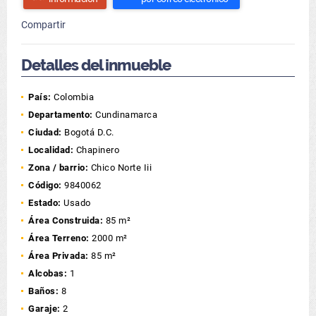
Compartir
Detalles del inmueble
País:
Colombia
Departamento:
Cundinamarca
Ciudad:
Bogotá D.C.
Localidad:
Chapinero
Zona / barrio:
Chico Norte Iii
Código:
9840062
Estado:
Usado
Área Construida:
85 m²
Área Terreno:
2000 m²
Área Privada:
85 m²
Alcobas:
1
Baños:
8
Garaje:
2