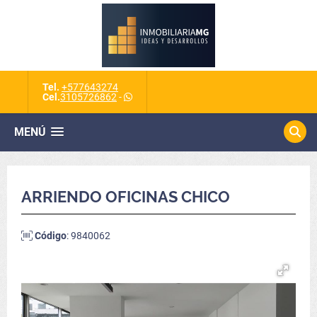
Tel.
+577643274
Cel.
3105726862
-
MENÚ
ARRIENDO OFICINAS CHICO
Código
: 9840062