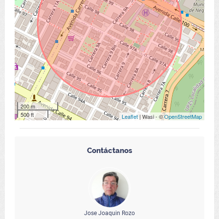
200 m
500 ft
Leaflet
| Wasi - ©
OpenStreetMap
Contáctanos
Jose Joaquin Rozo