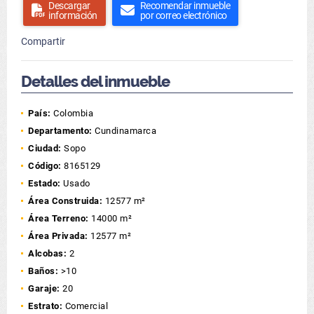
Descargar
Recomendar inmueble
información
por correo electrónico
Compartir
Detalles del inmueble
País:
Colombia
Departamento:
Cundinamarca
Ciudad:
Sopo
Código:
8165129
Estado:
Usado
Área Construida:
12577 m²
Área Terreno:
14000 m²
Área Privada:
12577 m²
Alcobas:
2
Baños:
>10
Garaje:
20
Estrato:
Comercial