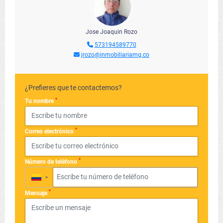
Jose Joaquin Rozo
573194589770
jrozo@inmobiliariamg.co
¿Prefieres que te contactemos?
*
Tu nombre
*
Correo electrónico
*
Número de teléfono
▼
*
Mensaje