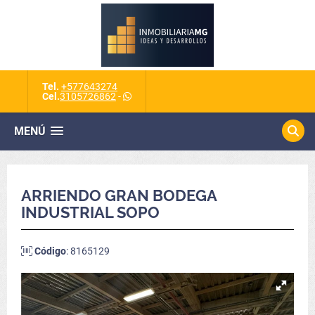
Tel.
+577643274
Cel.
3105726862
-
MENÚ
ARRIENDO GRAN BODEGA
INDUSTRIAL SOPO
Código
: 8165129