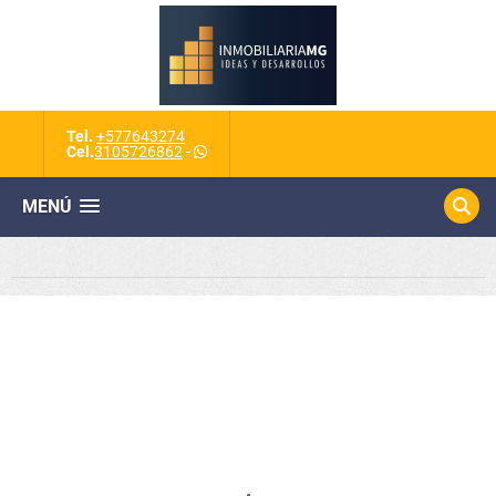
Tel.
+577643274
Cel.
3105726862
-
MENÚ