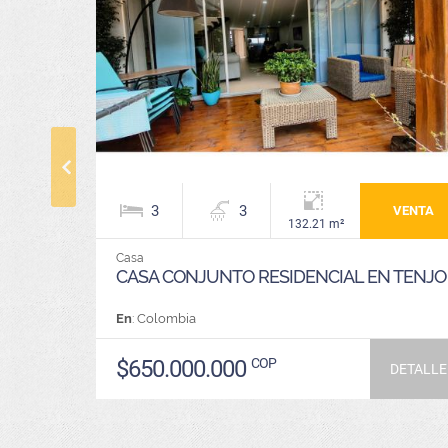
3
3
VENTA
132.21 m²
Casa
CASA CONJUNTO RESIDENCIAL EN TENJO
En
: Colombia
$650.000.000
COP
DETALLE