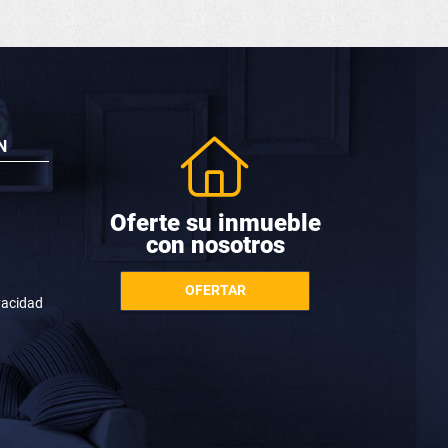
N
Oferte su inmueble
con nosotros
OFERTAR
ivacidad