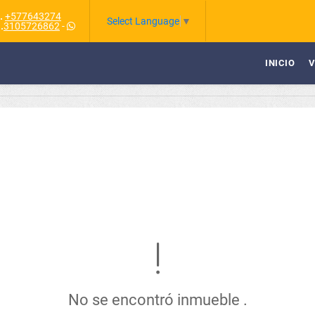
.
+577643274
Select Language
▼
.
3105726862
-
INICIO
V
No se encontró inmueble .