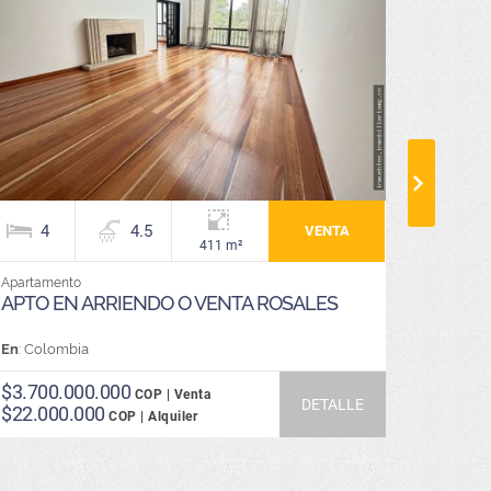
4
4.5
4
VENTA
411 m²
Apartamento
Local
APTO EN ARRIENDO O VENTA ROSALES
ARRIE
CHAPI
En
: Colombia
En
: Colo
$3.700.000.000
COP | Venta
$37.0
DETALLE
$22.000.000
COP | Alquiler