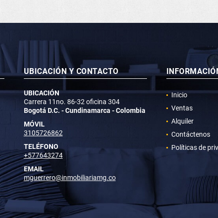
UBICACIÓN Y CONTACTO
INFORMACIÓ
UBICACIÓN
Inicio
Carrera 11no. 86-32 oficina 304
Ventas
Bogotá D.C. - Cundinamarca - Colombia
Alquiler
MÓVIL
3105726862
Contáctenos
TELÉFONO
Políticas de pr
+577643274
EMAIL
mguerrero@inmobiliariamg.co