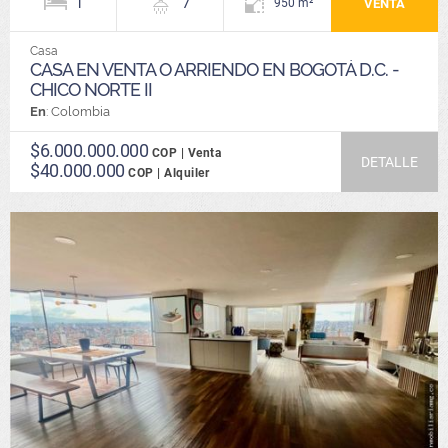
1
7
VENTA
950 m²
Casa
CASA EN VENTA O ARRIENDO EN BOGOTÁ D.C. -
CHICO NORTE II
En
: Colombia
$6.000.000.000
COP | Venta
DETALLE
$40.000.000
COP | Alquiler