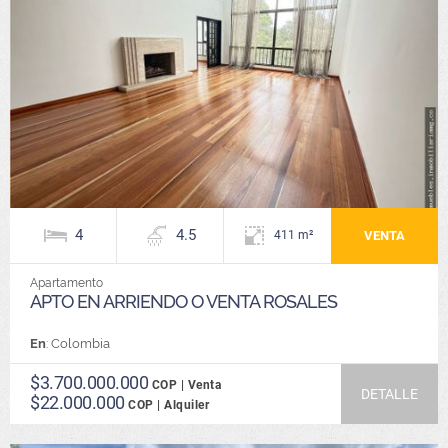
4
4.5
VENTA
411 m²
Apartamento
APTO EN ARRIENDO O VENTA ROSALES
En
: Colombia
$3.700.000.000
COP | Venta
DETALLE
$22.000.000
COP | Alquiler