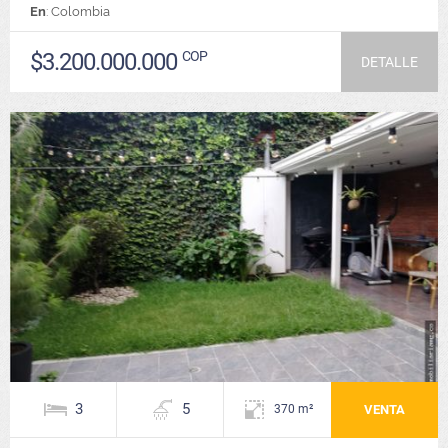
En
: Colombia
$3.200.000.000
COP
DETALLE
3
5
VENTA
370 m²