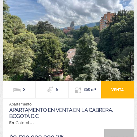
3
5
VENTA
350 m²
Apartamento
APARTAMENTO EN VENTA EN LA CABRERA.
BOGOTÁ D.C
En
: Colombia
COP