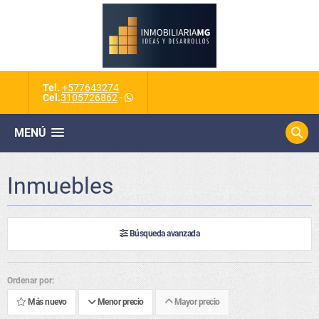
Tel.
+577643274
Cel.
3105726862
-
MENÚ
Inmuebles
Búsqueda avanzada
Ordenar por:
Más nuevo
Menor precio
Mayor precio