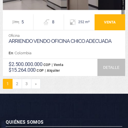
5
8
VENTA
252 m²
Oficina
ARRIENDO VENDO OFICINA CHICO ADECUADA
En
: Colombia
$2.500.000.000
COP | Venta
DETALLE
$15.264.000
COP | Alquiler
Siguiente
1
2
3
»
QUIÉNES SOMOS