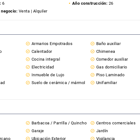
:
6
Año construcción:
26
 negocio:
Venta | Alquiler
Armarios Empotrados
Baño auxiliar
o
Calentador
Chimenea
Cocina integral
Comedor auxiliar
Electricidad
Gas domiciliario
Inmueble de Lujo
Piso Laminado
dad
Suelo de cerámica / mármol
Unifamiliar
Barbacoa / Parrilla / Quincho
Centros comerciales
Garaje
Jardín
ercano
Ubicación Exterior
Vigilancia