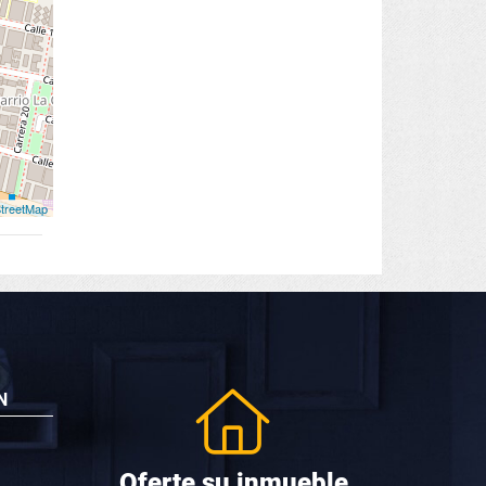
treetMap
N
Oferte su inmueble