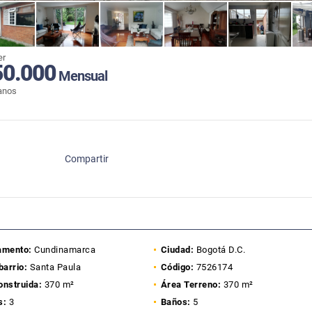
er
50.000
Mensual
anos
Compartir
amento:
Cundinamarca
Ciudad:
Bogotá D.C.
barrio:
Santa Paula
Código:
7526174
onstruida:
370 m²
Área Terreno:
370 m²
s:
3
Baños:
5