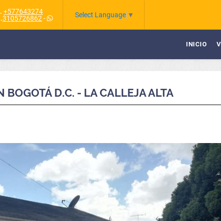
.
+577643274
Select Language
▼
.
3105726862
-
INICIO
V
 BOGOTÁ D.C. - LA CALLEJA ALTA