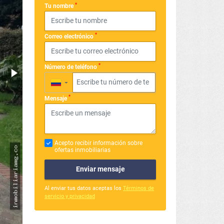
*
Tu nombre
*
Correo electrónico
*
Número de teléfono
▼
*
Mensaje
Acepto recibir información sobre
ofertas inmobiliarias
Enviar mensaje
Al enviar tus datos aceptas los
Términos de
servicio y privacidad