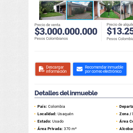
Precio de alquil
Precio de venta
$13.2
$3.000.000.000
Pesos Colombianos
Pesos Colombi
Descargar
Recomendar inmueble
información
por correo electrónico
Detalles del inmueble
País:
Colombia
Depart
Localidad:
Usaquén
Zona / 
Estado:
Usado
Área C
Área Privada:
370 m²
Alcoba