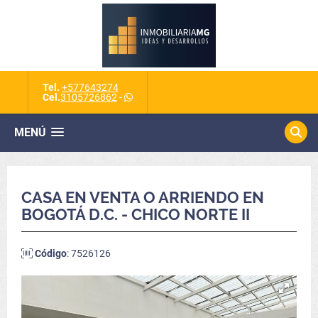
Tel.
+577643274
Cel.
3105726862
-
MENÚ
CASA EN VENTA O ARRIENDO EN
BOGOTÁ D.C. - CHICO NORTE II
Código
: 7526126