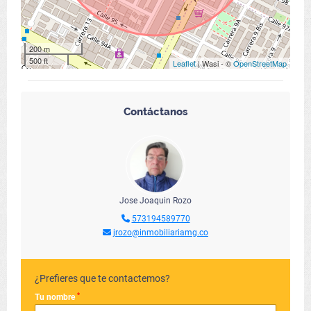
200 m
500 ft
Leaflet
| Wasi - ©
OpenStreetMap
Contáctanos
Jose Joaquin Rozo
573194589770
jrozo@inmobiliariamg.co
¿Prefieres que te contactemos?
*
Tu nombre