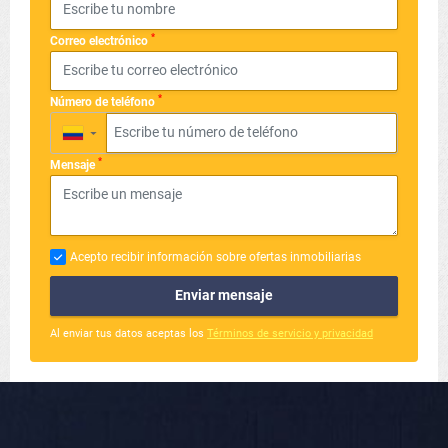
*
Correo electrónico
*
Número de teléfono
▼
*
Mensaje
Acepto recibir información sobre ofertas inmobiliarias
Enviar mensaje
Al enviar tus datos aceptas los
Términos de servicio y privacidad