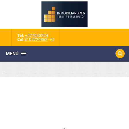
Tel.
+577643274
Cel.
3105726862
-
MENÚ