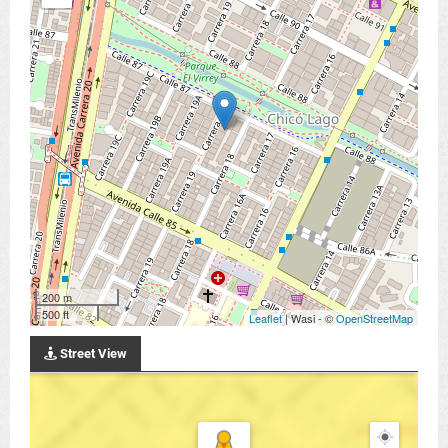
200 m
500 ft
Leaflet
| Wasi - ©
OpenStreetMap
Street View