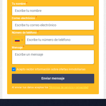
*
Tu nombre
*
Correo electrónico
*
Número de teléfono
▼
*
Mensaje
Acepto recibir información sobre ofertas inmobiliarias
Enviar mensaje
Al enviar tus datos aceptas los
Términos de servicio y privacidad