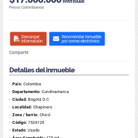
Mensual
Pesos Colombianos
Descargar
Recomendar inmueble
información
por correo electrónico
Compartir
Detalles del inmueble
País:
Colombia
Departamento:
Cundinamarca
Ciudad:
Bogotá D.C.
Localidad:
Chapinero
Zona / barrio:
Chicó
Código:
7526125
Estado:
Usado
Área Construida:
175 m²