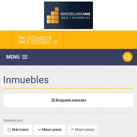
Tel.
+577643274
Cel.
3105726862
-
MENÚ
Inmuebles
Búsqueda avanzada
Ordenar por:
Más nuevo
Menor precio
Mayor precio