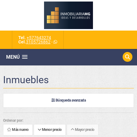
Tel.
+577643274
Cel.
3105726862
-
MENÚ
Inmuebles
Búsqueda avanzada
Ordenar por:
Más nuevo
Menor precio
Mayor precio