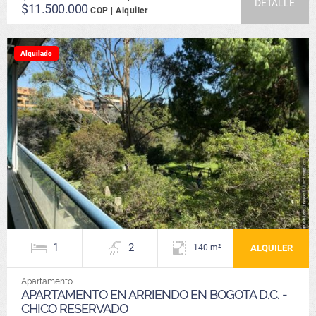
DETALLE
$11.500.000
COP | Alquiler
Alquilado
1
2
ALQUILER
140 m²
Apartamento
APARTAMENTO EN ARRIENDO EN BOGOTÁ D.C. -
CHICO RESERVADO