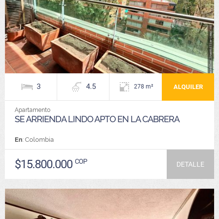
3
4.5
ALQUILER
278 m²
Apartamento
SE ARRIENDA LINDO APTO EN LA CABRERA
En
: Colombia
$15.800.000
COP
DETALLE