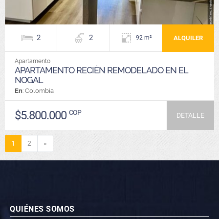
2
2
ALQUILER
92 m²
Apartamento
APARTAMENTO RECIÉN REMODELADO EN EL
NOGAL
En
: Colombia
$5.800.000
COP
DETALLE
Siguiente
1
2
»
QUIÉNES SOMOS