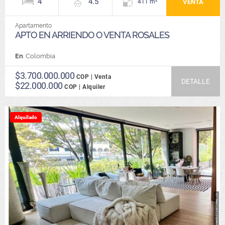
4
4.5
VENTA
411 m²
Apartamento
APTO EN ARRIENDO O VENTA ROSALES
En
: Colombia
$3.700.000.000
COP | Venta
DETALLE
$22.000.000
COP | Alquiler
Alquilado