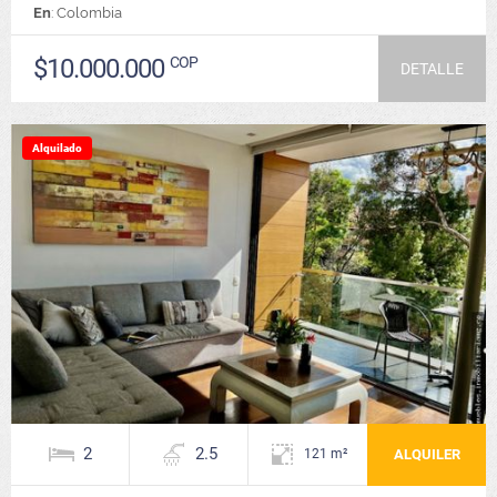
En
: Colombia
$10.000.000
COP
DETALLE
Alquilado
2
2.5
ALQUILER
121 m²