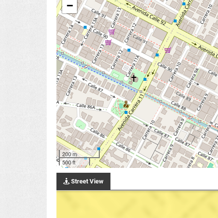
−
200 m
500 ft
Street View