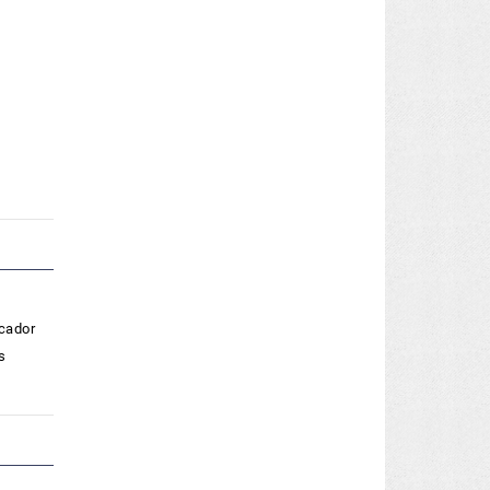
icador
s