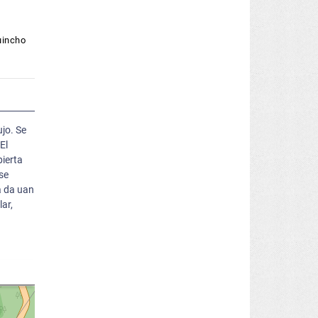
uincho
jo. Se
El
bierta
se
a da uan
lar,