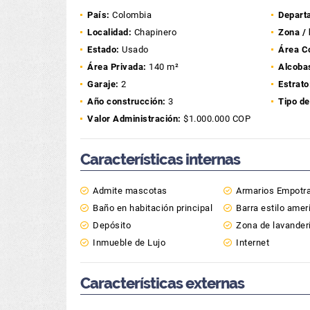
País:
Colombia
Depart
Localidad:
Chapinero
Zona / 
Estado:
Usado
Área C
Área Privada:
140 m²
Alcoba
Garaje:
2
Estrato
Año construcción:
3
Tipo de
Valor Administración:
$1.000.000 COP
Características internas
Admite mascotas
Armarios Empotr
Baño en habitación principal
Barra estilo amer
Depósito
Zona de lavander
Inmueble de Lujo
Internet
Características externas