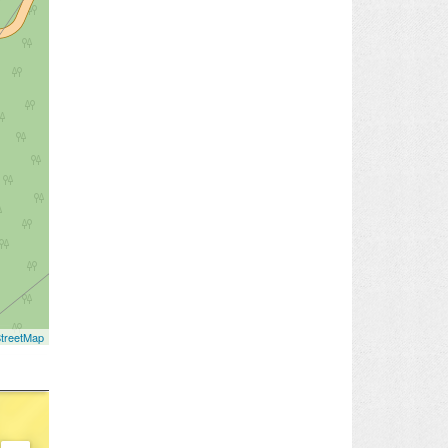
treetMap