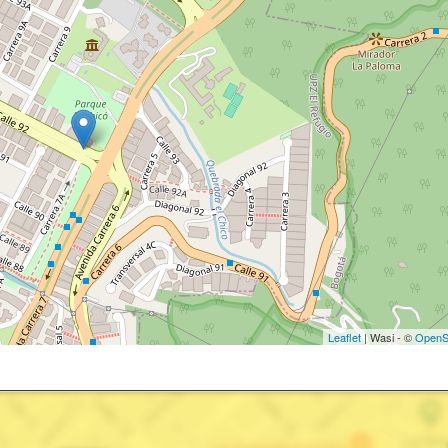
Leaflet
| Wasi - ©
OpenS