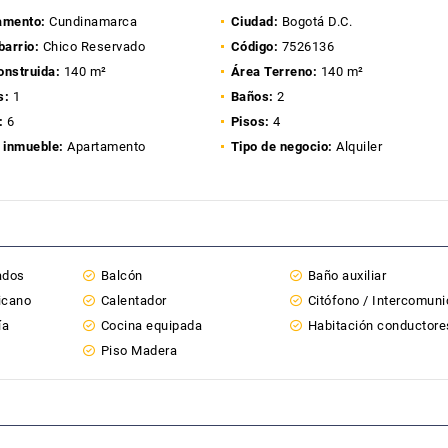
amento:
Cundinamarca
Ciudad:
Bogotá D.C.
barrio:
Chico Reservado
Código:
7526136
onstruida:
140 m²
Área Terreno:
140 m²
s:
1
Baños:
2
:
6
Pisos:
4
 inmueble:
Apartamento
Tipo de negocio:
Alquiler
ados
Balcón
Baño auxiliar
icano
Calentador
Citófono / Intercomun
ía
Cocina equipada
Habitación conductore
Piso Madera