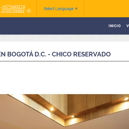
.
+577643274
Select Language
▼
.
3105726862
-
INICIO
V
N BOGOTÁ D.C. - CHICO RESERVADO