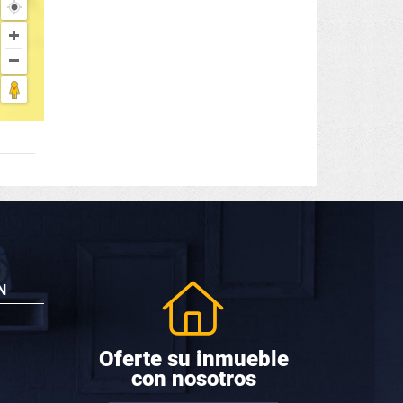
N
Oferte su inmueble
con nosotros