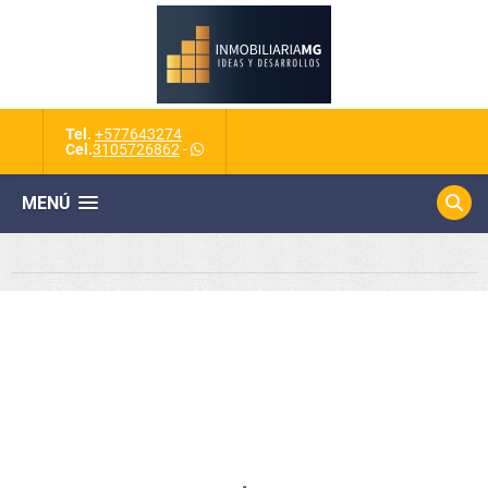
Tel.
+577643274
Cel.
3105726862
-
MENÚ