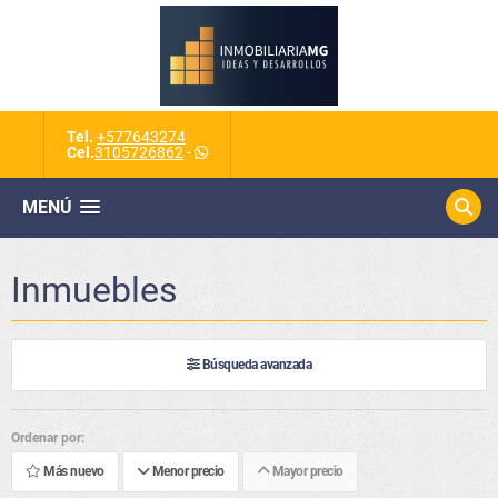
Tel.
+577643274
Cel.
3105726862
-
MENÚ
Inmuebles
Búsqueda avanzada
Ordenar por:
Más nuevo
Menor precio
Mayor precio