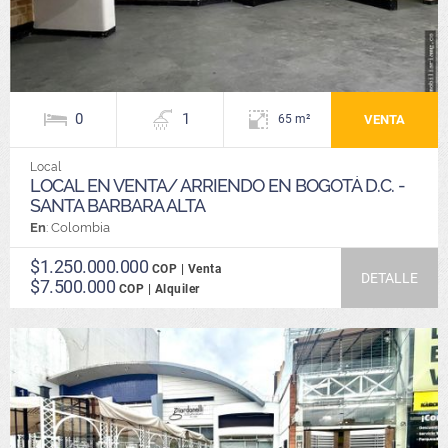
0
1
VENTA
65 m²
Local
LOCAL EN VENTA/ ARRIENDO EN BOGOTÁ D.C. -
SANTA BARBARA ALTA
En
: Colombia
$1.250.000.000
COP | Venta
DETALLE
$7.500.000
COP | Alquiler