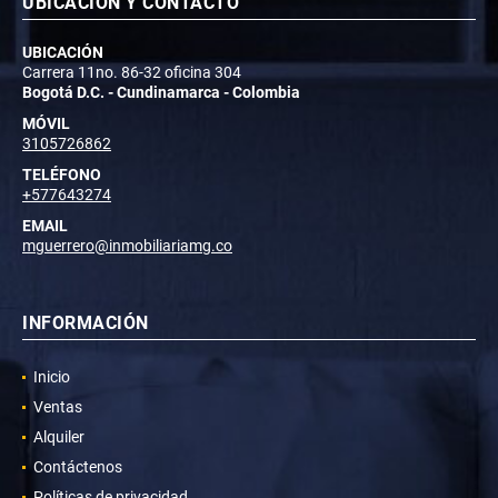
UBICACIÓN Y CONTACTO
UBICACIÓN
Carrera 11no. 86-32 oficina 304
Bogotá D.C. - Cundinamarca - Colombia
MÓVIL
3105726862
TELÉFONO
+577643274
EMAIL
mguerrero@inmobiliariamg.co
INFORMACIÓN
Inicio
Ventas
Alquiler
Contáctenos
Políticas de privacidad