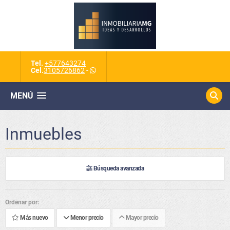
Tel.
+577643274
Cel.
3105726862
-
MENÚ
Inmuebles
Búsqueda avanzada
Ordenar por:
Más nuevo
Menor precio
Mayor precio