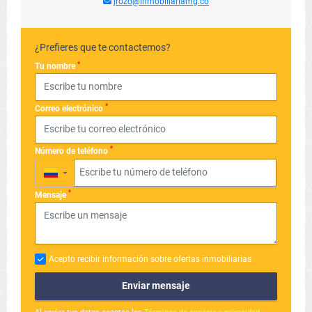
jrozo@inmobiliariamg.co
¿Prefieres que te contactemos?
*
Tu nombre
*
Correo electrónico
*
Número de teléfono
▼
*
Mensaje
Acepto recibir información sobre ofertas inmobiliarias
Enviar mensaje