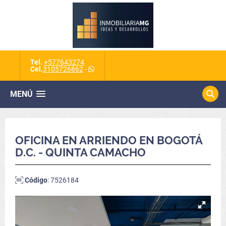
Tel.
+577643274
Cel.
3105726862
-
MENÚ
OFICINA EN ARRIENDO EN BOGOTÁ
D.C. - QUINTA CAMACHO
Código
: 7526184