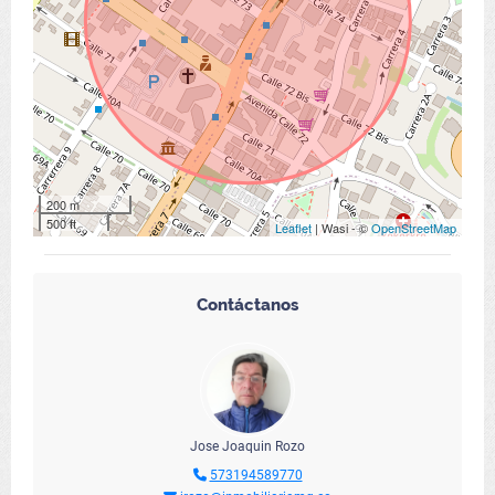
200 m
500 ft
Leaflet
| Wasi - ©
OpenStreetMap
Contáctanos
Jose Joaquin Rozo
573194589770