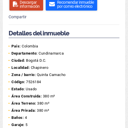
Descargar
Recomendar inmueble
información
por correo electrónico
Compartir
Detalles del inmueble
País:
Colombia
Departamento:
Cundinamarca
Ciudad:
Bogotá D.C.
Localidad:
Chapinero
Zona / barrio:
Quinta Camacho
Código:
7526184
Estado:
Usado
Área Construida:
380 m²
Área Terreno:
380 m²
Área Privada:
380 m²
Baños:
4
Garaje:
5