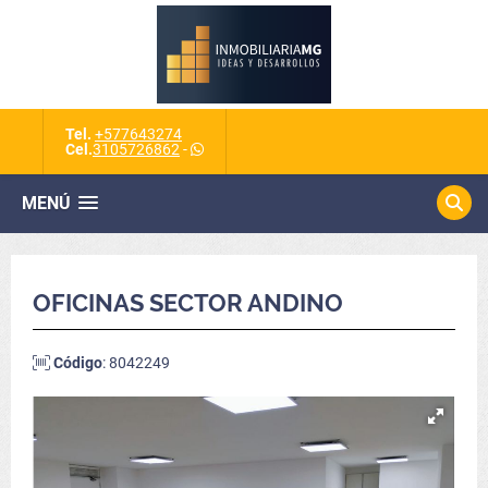
Tel.
+577643274
Cel.
3105726862
-
MENÚ
OFICINAS SECTOR ANDINO
Código
: 8042249