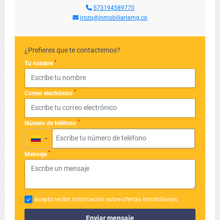
573194589770
jrozo@inmobiliariamg.co
¿Prefieres que te contactemos?
*
Tu nombre
*
Correo electrónico
*
Número de teléfono
▼
*
Mensaje
Acepto recibir información sobre ofertas inmobiliarias
Enviar mensaje