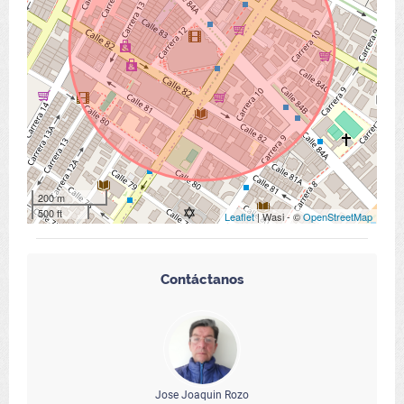
200 m
500 ft
Leaflet
| Wasi - ©
OpenStreetMap
Contáctanos
Jose Joaquin Rozo