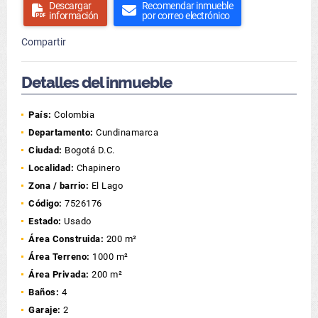
Descargar
Recomendar inmueble
información
por correo electrónico
Compartir
Detalles del inmueble
País:
Colombia
Departamento:
Cundinamarca
Ciudad:
Bogotá D.C.
Localidad:
Chapinero
Zona / barrio:
El Lago
Código:
7526176
Estado:
Usado
Área Construida:
200 m²
Área Terreno:
1000 m²
Área Privada:
200 m²
Baños:
4
Garaje:
2