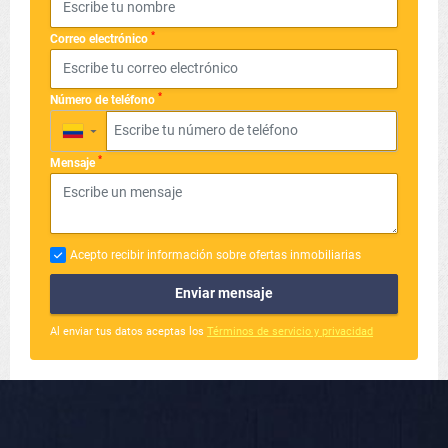
*
Correo electrónico
*
Número de teléfono
▼
*
Mensaje
Acepto recibir información sobre ofertas inmobiliarias
Enviar mensaje
Al enviar tus datos aceptas los
Términos de servicio y privacidad