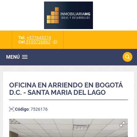
Tel.
+577643274
Cel.
3105726862
-
MENÚ
OFICINA EN ARRIENDO EN BOGOTÁ
D.C. - SANTA MARIA DEL LAGO
Código
: 7526176