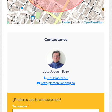
200 m
500 ft
Leaflet
| Wasi - ©
OpenStreetMap
Contáctanos
Jose Joaquin Rozo
573194589770
jrozo@inmobiliariamg.co
¿Prefieres que te contactemos?
*
Tu nombre