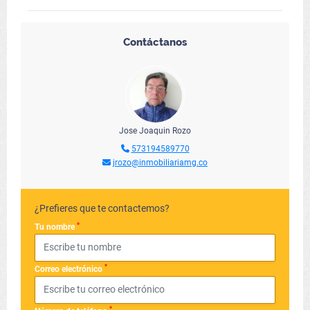
Contáctanos
Jose Joaquin Rozo
573194589770
jrozo@inmobiliariamg.co
¿Prefieres que te contactemos?
*
Tu nombre
*
Correo electrónico
*