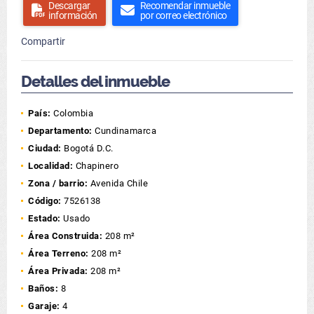
Descargar
Recomendar inmueble
información
por correo electrónico
Compartir
Detalles del inmueble
País:
Colombia
Departamento:
Cundinamarca
Ciudad:
Bogotá D.C.
Localidad:
Chapinero
Zona / barrio:
Avenida Chile
Código:
7526138
Estado:
Usado
Área Construida:
208 m²
Área Terreno:
208 m²
Área Privada:
208 m²
Baños:
8
Garaje:
4