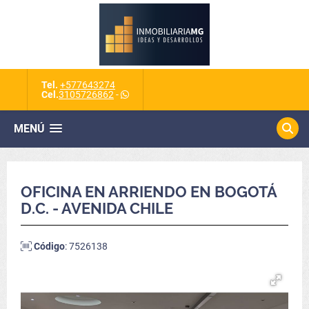
Tel.
+577643274
Cel.
3105726862
-
MENÚ
OFICINA EN ARRIENDO EN BOGOTÁ
D.C. - AVENIDA CHILE
Código
: 7526138