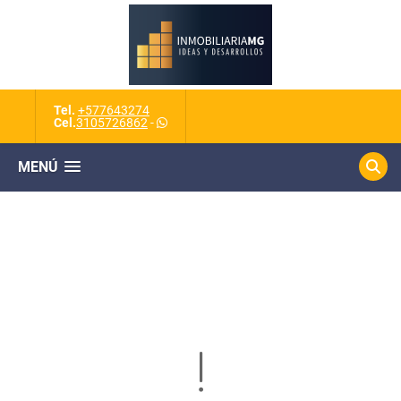
Tel.
+577643274
Cel.
3105726862
-
MENÚ