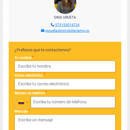
GINA URUETA
573153014724
gurueta@inmobiliariamg.co
¿Prefieres que te contactemos?
*
Tu nombre
*
Correo electrónico
*
Número de teléfono
▼
*
Mensaje