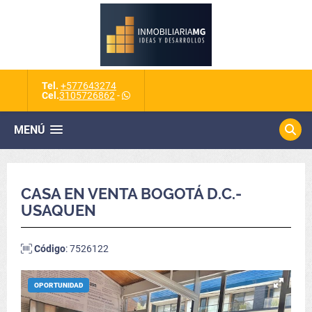
Tel.
+577643274
Cel.
3105726862
-
MENÚ
CASA EN VENTA BOGOTÁ D.C.-
USAQUEN
Código
: 7526122
OPORTUNIDAD