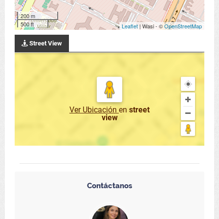
200 m
500 ft
Leaflet
| Wasi - ©
OpenStreetMap
Street View
Ver Ubicación
en
street
view
Contáctanos