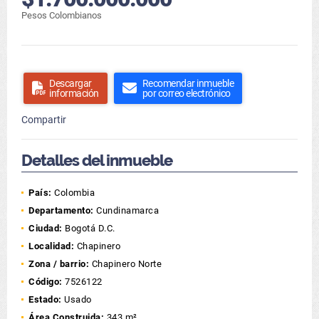
Pesos Colombianos
Descargar
Recomendar inmueble
información
por correo electrónico
Compartir
Detalles del inmueble
País:
Colombia
Departamento:
Cundinamarca
Ciudad:
Bogotá D.C.
Localidad:
Chapinero
Zona / barrio:
Chapinero Norte
Código:
7526122
Estado:
Usado
Área Construida:
343 m²