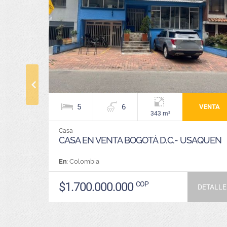
5
6
VENTA
343 m²
Casa
CASA EN VENTA BOGOTÁ D.C.- USAQUEN
En
: Colombia
$1.700.000.000
COP
DETALLE