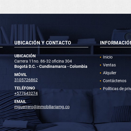
UBICACIÓN Y CONTACTO
INFORMACIÓ
UBICACIÓN
Inicio
Carrera 11no. 86-32 oficina 304
Ventas
Bogotá D.C. - Cundinamarca - Colombia
Alquiler
MÓVIL
3105726862
Contáctenos
TELÉFONO
Políticas de pr
+577643274
EMAIL
mguerrero@inmobiliariamg.co