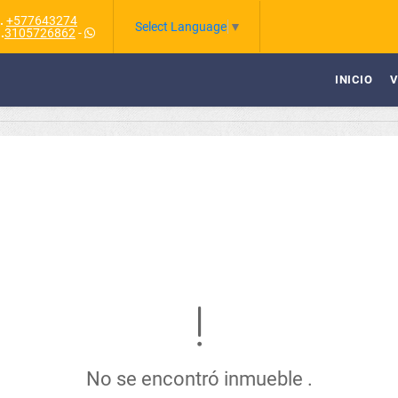
.
+577643274
Select Language
▼
.
3105726862
-
INICIO
V
No se encontró inmueble .