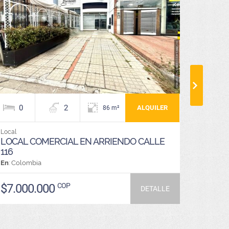
0
2
2
ALQUILER
86 m²
Local
Oficina
LOCAL COMERCIAL EN ARRIENDO CALLE
VENDO
116
En
: Colombia
En
: Colo
$7.000.000
COP
$780
DETALLE