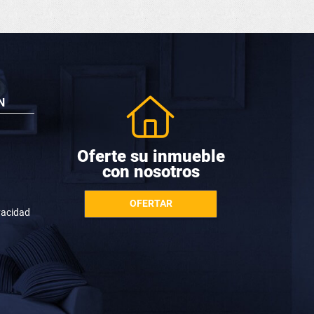
N
Oferte su inmueble
con nosotros
OFERTAR
ivacidad