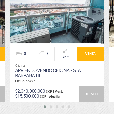
0
8
VENTA
146 m²
Oficina
ARRIENDO VENDO OFICINAS STA
BARBARA 116
En
: Colombia
$2.340.000.000
COP | Venta
DETALLE
$15.500.000
COP | Alquiler