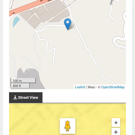
200 m
500 ft
Leaflet
| Wasi - ©
OpenStreetMap
Street View