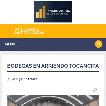
Tel.
+577643274
Cel.
3105726862
-
MENÚ
BODEGAS EN ARRIENDO TOCANCIPA
Código
: 8515089