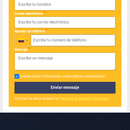
*
Correo electrónico
*
Número de teléfono
▼
*
Mensaje
Acepto recibir información sobre ofertas inmobiliarias
Enviar mensaje
Al enviar tus datos aceptas los
Términos de servicio y privacidad