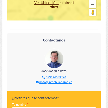
Ver Ubicación
en
street
view
Contáctanos
Jose Joaquin Rozo
573194589770
jrozo@inmobiliariamg.co
¿Prefieres que te contactemos?
*
Tu nombre