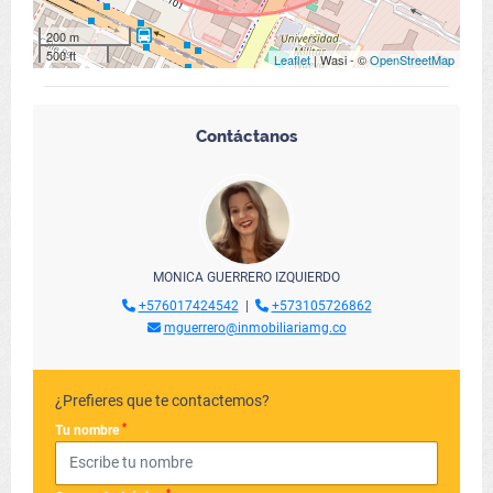
200 m
500 ft
Leaflet
| Wasi - ©
OpenStreetMap
Contáctanos
MONICA GUERRERO IZQUIERDO
+576017424542
|
+573105726862
mguerrero@inmobiliariamg.co
¿Prefieres que te contactemos?
*
Tu nombre