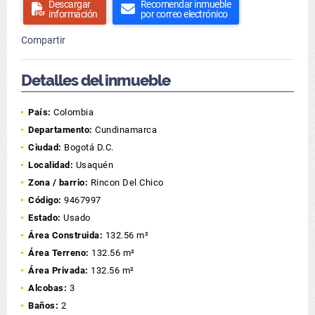
Descargar
Recomendar inmueble
información
por correo electrónico
Compartir
Detalles del inmueble
País:
Colombia
Departamento:
Cundinamarca
Ciudad:
Bogotá D.C.
Localidad:
Usaquén
Zona / barrio:
Rincon Del Chico
Código:
9467997
Estado:
Usado
Área Construida:
132.56 m²
Área Terreno:
132.56 m²
Área Privada:
132.56 m²
Alcobas:
3
Baños:
2