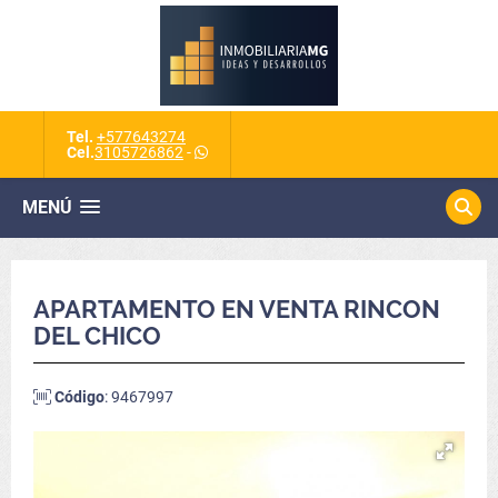
Tel.
+577643274
Cel.
3105726862
-
MENÚ
APARTAMENTO EN VENTA RINCON
DEL CHICO
Código
: 9467997