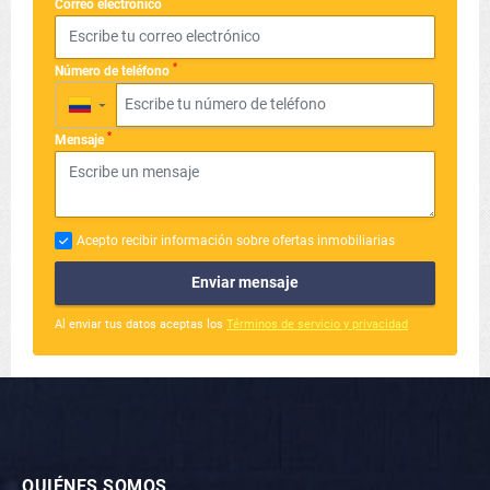
*
Correo electrónico
*
Número de teléfono
▼
*
Mensaje
Acepto recibir información sobre ofertas inmobiliarias
Enviar mensaje
Al enviar tus datos aceptas los
Términos de servicio y privacidad
QUIÉNES SOMOS