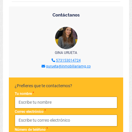
Contáctanos
GINA URUETA
573153014724
gurueta@inmobiliariamg.co
¿Prefieres que te contactemos?
*
Tu nombre
*
Correo electrónico
*
Número de teléfono