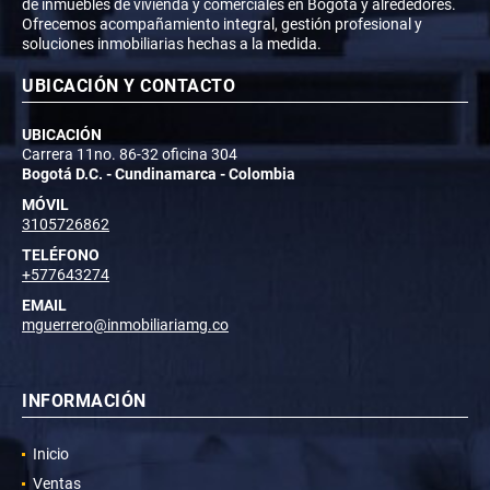
de inmuebles de vivienda y comerciales en Bogotá y alrededores.
Ofrecemos acompañamiento integral, gestión profesional y
soluciones inmobiliarias hechas a la medida.
UBICACIÓN Y CONTACTO
UBICACIÓN
Carrera 11no. 86-32 oficina 304
Bogotá D.C. - Cundinamarca - Colombia
MÓVIL
3105726862
TELÉFONO
+577643274
EMAIL
mguerrero@inmobiliariamg.co
INFORMACIÓN
Inicio
Ventas