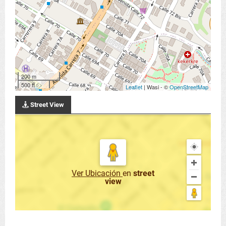
200 m
500 ft
Leaflet
| Wasi - ©
OpenStreetMap
Street View
Ver Ubicación
en
street
view