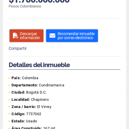
Pesos Colombianos
Descargar
Recomendar inmueble
información
por correo electrónico
Compartir
Detalles del inmueble
País:
Colombia
Departamento:
Cundinamarca
Ciudad:
Bogotá D.C.
Localidad:
Chapinero
Zona / barrio:
El Virrey
Código:
7737062
Estado:
Usado
Área Construida:
167 m²