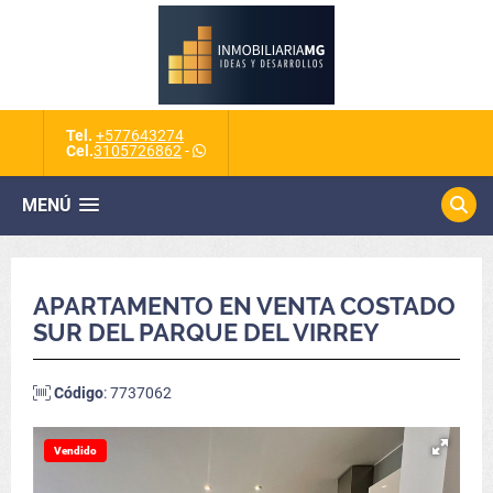
Tel.
+577643274
Cel.
3105726862
-
MENÚ
APARTAMENTO EN VENTA COSTADO
SUR DEL PARQUE DEL VIRREY
Código
: 7737062
Vendido