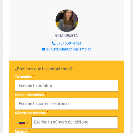
GINA URUETA
573153014724
gurueta@inmobiliariamg.co
¿Prefieres que te contactemos?
*
Tu nombre
*
Correo electrónico
*
Número de teléfono
▼
*
Mensaje