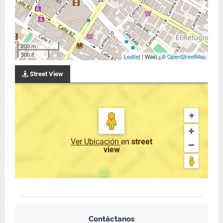
200 m
500 ft
Leaflet
| Wasi - ©
OpenStreetMap
Street View
Ver Ubicación
en
street
view
Contáctanos