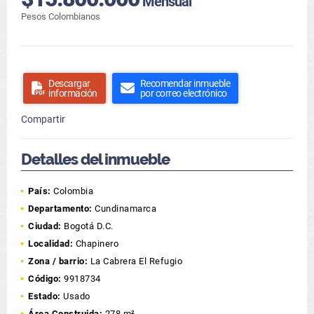
Mensual
Pesos Colombianos
Descargar
Recomendar inmueble
información
por correo electrónico
Compartir
Detalles del inmueble
País:
Colombia
Departamento:
Cundinamarca
Ciudad:
Bogotá D.C.
Localidad:
Chapinero
Zona / barrio:
La Cabrera El Refugio
Código:
9918734
Estado:
Usado
Área Construida:
278 m²