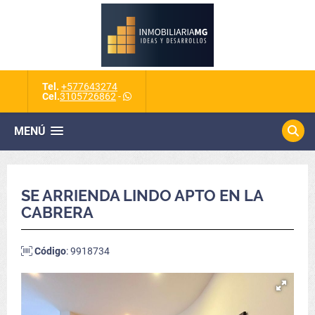
Tel.
+577643274
Cel.
3105726862
-
MENÚ
SE ARRIENDA LINDO APTO EN LA
CABRERA
Código
: 9918734