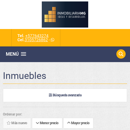
Tel.
+577643274
Cel.
3105726862
-
MENÚ
Inmuebles
Búsqueda avanzada
Ordenar por:
Más nuevo
Menor precio
Mayor precio